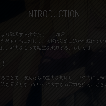
INTRODUCTION
界より顕現する少女たち
――
精霊。
した彼女たちに対して、人類は対処に追われ続けてい
段は、武力をもって精霊を殲滅する、もしくは
――
！
することで、彼女たちの霊力を封印し、己の力にも転
き込む元凶となっている強大すぎる霊力を抑え、とき